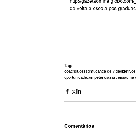
http://gazetaonline.globo.co
de-volta-a-escola-pos-graduac
Tags:
coach
sucesso
mudança de vida
objetivos
oportunidade
competências
ascensão na c
Comentários