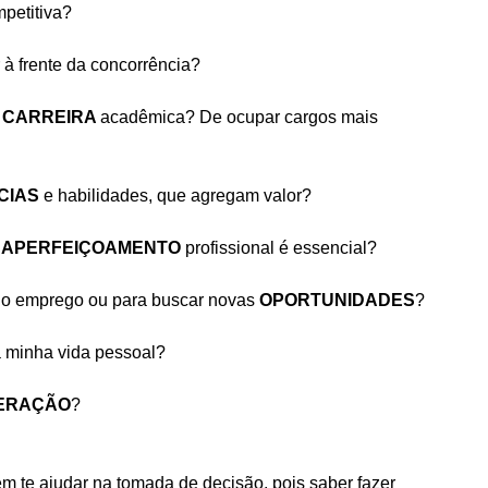
petitiva?
r à frente da concorrência?
 
CARREIRA 
acadêmica? De ocupar cargos mais 
IAS 
e habilidades, que agregam valor?
 
APERFEIÇOAMENTO 
profissional é essencial?
no emprego ou para buscar novas 
OPORTUNIDADES
?
 minha vida pessoal?
ERAÇÃO
?
m te ajudar na tomada de decisão, pois saber fazer 