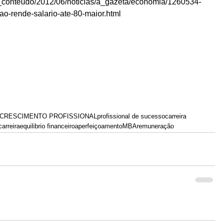
m/_conteudo/2012/06/noticias/a_gazeta/economia/1260534-
ao-rende-salario-ate-80-maior.html
CRESCIMENTO PROFISSIONAL
profissional de sucesso
carreira
arreira
equilibrio financeiro
aperfeiçoamento
MBA
remuneração