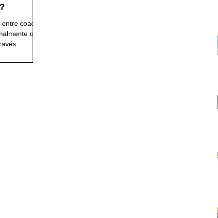
?
 entre coach e
nalmente o
avés...