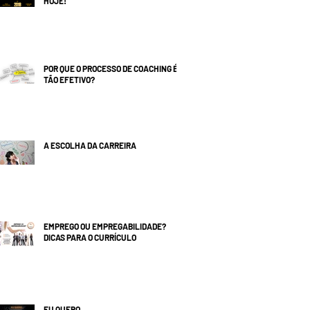
HOJE!
POR QUE O PROCESSO DE COACHING É
TÃO EFETIVO?
A ESCOLHA DA CARREIRA
EMPREGO OU EMPREGABILIDADE?
DICAS PARA O CURRÍCULO
EU QUERO...