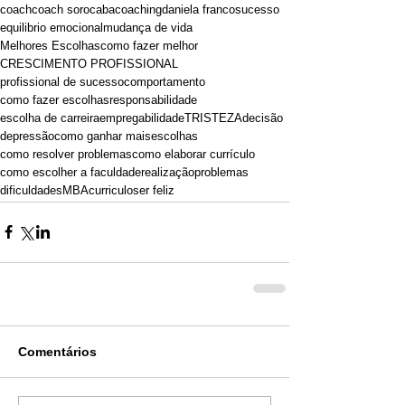
coach
coach sorocaba
coaching
daniela franco
sucesso
equilibrio emocional
mudança de vida
Melhores Escolhas
como fazer melhor
CRESCIMENTO PROFISSIONAL
profissional de sucesso
comportamento
como fazer escolhas
responsabilidade
escolha de carreira
empregabilidade
TRISTEZA
decisão
depressão
como ganhar mais
escolhas
como resolver problemas
como elaborar currículo
como escolher a faculdade
realização
problemas
dificuldades
MBA
curriculo
ser feliz
Comentários